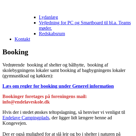
Lydanlæg
Vejledning for PC og Smartboard til bl.a. Teams
møder.
Redskabsrum
Kontakt
Booking
Vedrørende booking af shelter og bålhytte, booking af
skolebygningens lokaler samt booking af bagbygningens lokaler
(gymnastiksal og køkken):
Læs om regler for booking under Generel information
Bookinger foretages på foreningens mail:
info@endelaveskole.dk
Hvis der i stedet ønskes teltopslagning, så henviser vi venligst til
Endelave Campingplads
, der ligger lidt længere henne ad
Kongevejen.
Der er også mulighed for at slå lejr og bo i shelter i naturen på